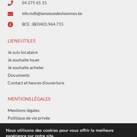
04 275 65 15
info.mdh@lamaisondeshommes.be
BCE : BE0403.964.715
LIENS UTILES
Je suis locataire
Je souhaite louer
Je souhaite acheter
Documents
Contact et heures d’ouverture
MENTIONS LÉGALES
Mentions légales
Politique de vie privée
Espace membre
Nous utilisons des cookies pour vous offrir la meilleure
Connexion
expérience sur notre site.